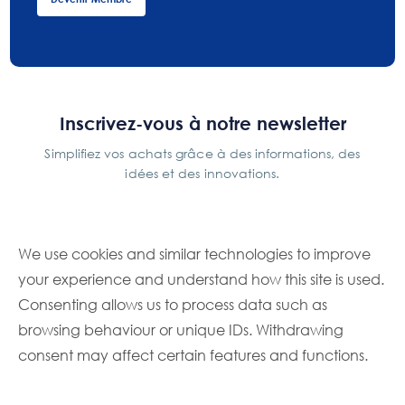
Inscrivez-vous à notre newsletter
Simplifiez vos achats grâce à des informations, des
idées et des innovations.
S'inscrire
We use cookies and similar technologies to improve
your experience and understand how this site is used.
Consenting allows us to process data such as
browsing behaviour or unique IDs. Withdrawing
info@foodbuy.ca
consent may affect certain features and functions.
1 Prologis Blvd. Ste. 400,
Mississauga, ON L5W 0G2