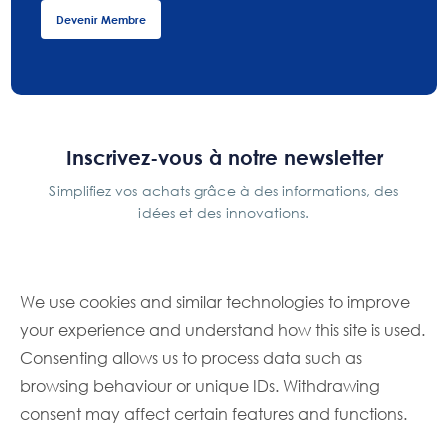
Devenir Membre
Inscrivez-vous à notre newsletter
Simplifiez vos achats grâce à des informations, des
idées et des innovations.
S'inscrire
We use cookies and similar technologies to improve
your experience and understand how this site is used.
Consenting allows us to process data such as
browsing behaviour or unique IDs. Withdrawing
info@foodbuy.ca
consent may affect certain features and functions.
1 Prologis Blvd. Ste. 400,