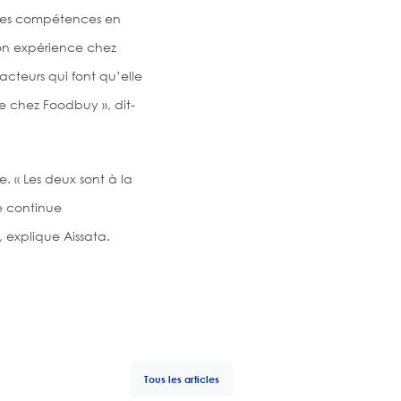
t ses compétences en
on expérience chez
acteurs qui font qu’elle
e chez Foodbuy », dit-
. « Les deux sont à la
je continue
 explique Aissata.
Tous les articles